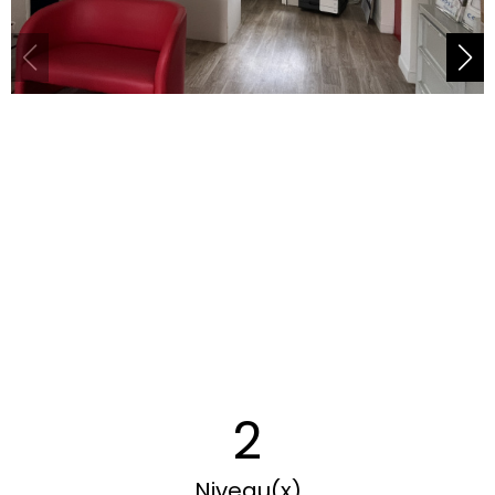
2
Niveau(x)