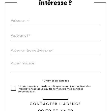
intéresse ?
Nom
Fieldset
*
par
défaut
email
*
Téléphone
*
Message
Fieldset
*
par
défaut
Validation
* Champs obligatoires
j'ai pris connaissance de la politique de confidentialité et des
informations relatives au traitement de mes données
personnelles*
CONTACTER L'AGENCE