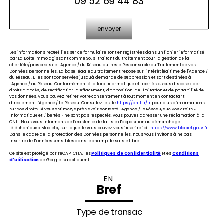
09 52 69 44 83
Validation
envoyer
Les informations recueillies sur ce formulaire sont enregistrées dans un fichier informatisé
par La Boite Immo agissant comme Sous-traitant du traitement pour la gestion de la
clientèle/prospects de l'Agence / du Réseau qui reste Responsable du Traitement de vos
Données personnelles. La base légale du traitement repose sur l'intérêt légitime de l'Agence /
du Réseau. Elles sont conservées jusqu'à demande de suppression et sont destinées à
l'Agence / au Réseau. Conformément à la loi « informatique et libertés », vous disposez des
droits d’accès, de rectification, d’effacement, d’opposition, de limitation et de portabilité de
vos données. Vous pouvez retirer votre consentement à tout moment en contactant
directement l’Agence / Le Réseau. Consultez le site
https://cnil.fr/fr
pour plus d’informations
sur vos droits. Si vous estimez, après avoir contacté l'Agence / le Réseau, que vos droits «
Informatique et Libertés » ne sont pas respectés, vous pouvez adresser une réclamation à la
CNIL. Nous vous informons de l’existence de la liste d'opposition au démarchage
téléphonique « Bloctel », sur laquelle vous pouvez vous inscrire ici :
https://www.bloctel.gouv.fr
.
Dans le cadre de la protection des Données personnelles, nous vous invitons à ne pas
inscrire de Données sensibles dans le champ de saisie libre.
Ce site est protégé par reCAPTCHA, les
Politiques de Confidentialité
et es
Conditions
d'utilisation
de Google s'appliquent.
EN
Bref
Type de transac