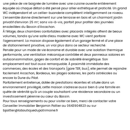
une pièce de vie baignée de lumière avec une cuisine ouverte entièrement
équipée où chaque détail a été pensé pour allier esthétique et praticité. Un grand
WC indépendant et un cellier-buanderie complètent intelligemment ce niveau.
L’ensemble donne directement sur une terrasse en bois et un charmant jardin
privatif d’environ 25 m², sans vis-à-vis, parfait pour profiter des journées
ensoleillées du Bassin d’Arcachon.
À l’étage, deux chambres confortables avec placards intégrés offrent de beaux
volumes, tandis qu’une salle d’eau moderne avec WC vient parfaire
l’agencement. La maison dispose également d’un garage fermé et d’une place
de stationnement privative, un vrai plus dans ce secteur recherché.
Pensée pour un mode de vie économe et durable avec une isolation thermique
performante, une ventilation mécanique contrôlée et deux panneaux solaires en
autoconsommation, gages de confort et de sobriété énergétique. Son
emplacement est tout aussi remarquable. À proximité immédiate des
commerces, des écoles et des transports (gare TER, bus), elle permet de rejoindre
facilement Arcachon, Bordeaux, les plages océanes, les ports ostréicoles ou
encore la Dune du Pilat.
Parfaitement entretenue, dotée de prestations récentes et située dans un
environnement privilégié, cette maison s’adresse aussi bien à une famille en
quête de sérénité qu’à un couple souhaitant une résidence secondaire ou un
investissement pérenne au cœur du Bassin.
Pour tous renseignements ou pour visiter ce bien, merci de contacter votre
Conseiller Immobilier Benjamin Pottier au 0643904823 ou sur
bpottier@laboutiquedupatrimoine.fr