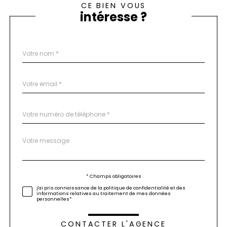
CE BIEN VOUS
intéresse ?
Nom
Fieldset
*
par
défaut
email
*
Téléphone
*
Message
Fieldset
*
par
défaut
Validation
* Champs obligatoires
j'ai pris connaissance de la politique de confidentialité et des
informations relatives au traitement de mes données
personnelles*
CONTACTER L'AGENCE