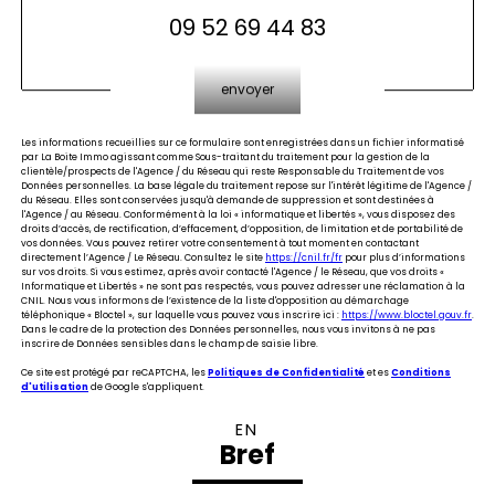
09 52 69 44 83
Validation
envoyer
Les informations recueillies sur ce formulaire sont enregistrées dans un fichier informatisé
par La Boite Immo agissant comme Sous-traitant du traitement pour la gestion de la
clientèle/prospects de l'Agence / du Réseau qui reste Responsable du Traitement de vos
Données personnelles. La base légale du traitement repose sur l'intérêt légitime de l'Agence /
du Réseau. Elles sont conservées jusqu'à demande de suppression et sont destinées à
l'Agence / au Réseau. Conformément à la loi « informatique et libertés », vous disposez des
droits d’accès, de rectification, d’effacement, d’opposition, de limitation et de portabilité de
vos données. Vous pouvez retirer votre consentement à tout moment en contactant
directement l’Agence / Le Réseau. Consultez le site
https://cnil.fr/fr
pour plus d’informations
sur vos droits. Si vous estimez, après avoir contacté l'Agence / le Réseau, que vos droits «
Informatique et Libertés » ne sont pas respectés, vous pouvez adresser une réclamation à la
CNIL. Nous vous informons de l’existence de la liste d'opposition au démarchage
téléphonique « Bloctel », sur laquelle vous pouvez vous inscrire ici :
https://www.bloctel.gouv.fr
.
Dans le cadre de la protection des Données personnelles, nous vous invitons à ne pas
inscrire de Données sensibles dans le champ de saisie libre.
Ce site est protégé par reCAPTCHA, les
Politiques de Confidentialité
et es
Conditions
d'utilisation
de Google s'appliquent.
EN
Bref