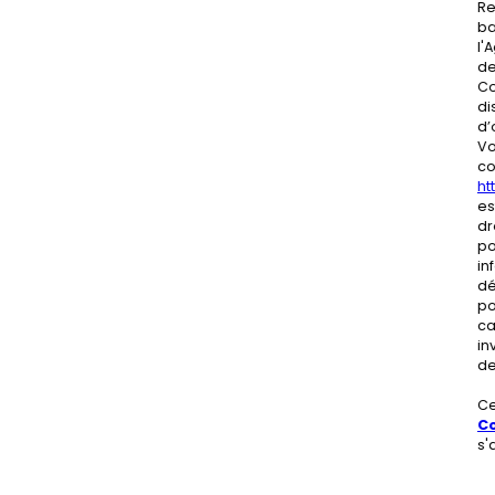
Re
ba
l'
de
Co
di
d’
Vo
co
htt
es
dr
po
in
dé
po
ca
in
de
Ce
Co
s'