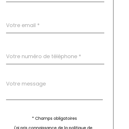
défaut
email
*
Téléphone
*
Message
Fieldset
*
par
défaut
Validation
* Champs obligatoires
j'ai pris connaissance de la politique de