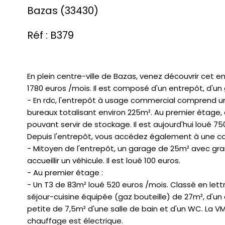
Bazas (33430)
Réf : B379
En plein centre-ville de Bazas, venez découvrir cet
1780 euros /mois. Il est composé d'un entrepôt, d'
- En rdc, l'entrepôt à usage commercial comprend u
bureaux totalisant environ 225m². Au premier étage
pouvant servir de stockage. Il est aujourd'hui loué 75
Depuis l'entrepôt, vous accédez également à une ca
- Mitoyen de l'entrepôt, un garage de 25m² avec gr
accueillir un véhicule. Il est loué 100 euros.
- Au premier étage :
- Un T3 de 83m² loué 520 euros /mois. Classé en lettr
séjour-cuisine équipée (gaz bouteille) de 27m², d
petite de 7,5m² d'une salle de bain et d'un WC. La 
chauffage est électrique.