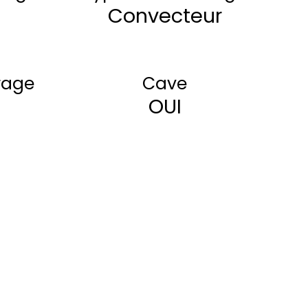
e
Convecteur
rage
Cave
OUI