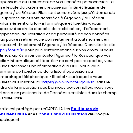
sponsable du Traitement de vos Données personnelles. La
se légale du traitement repose sur l'intérêt légitime de
Agence / du Réseau. Elles sont conservées jusqu'à demande
 suppression et sont destinées à l'Agence / au Réseau.
nformément à la loi « informatique et libertés », vous
sposez des droits d’accès, de rectification, d’effacement,
opposition, de limitation et de portabilité de vos données.
us pouvez retirer votre consentement à tout moment en
ntactant directement l’Agence / Le Réseau. Consultez le site
ps://cnil.fr/fr
pour plus d’informations sur vos droits. Si vous
timez, après avoir contacté l'Agence / le Réseau, que vos
oits « Informatique et Libertés » ne sont pas respectés, vous
uvez adresser une réclamation à la CNIL. Nous vous
formons de l’existence de la liste d'opposition au
marchage téléphonique « Bloctel », sur laquelle vous
uvez vous inscrire ici :
https://www.bloctel.gouv.fr
. Dans le
dre de la protection des Données personnelles, nous vous
vitons à ne pas inscrire de Données sensibles dans le champ
 saisie libre.
 site est protégé par reCAPTCHA, les
Politiques de
nfidentialité
et es
Conditions d'utilisation
de Google
appliquent.