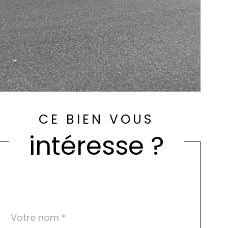
CE BIEN VOUS
intéresse ?
Nom
Fieldset
*
par