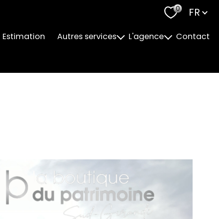
Langu
0
FR
Estimation
Autres services
L'agence
Contact
Accompagnement Personnalisé
Notre Equipe
Financement
Nos Valeurs
Ameublement de biens
Suivi Fiscal