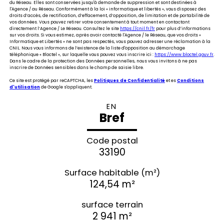
du Réseau. Elles sont conservées jusqu'à demande de suppression et sont destinées à
l'Agence / au Réseau. Conformément à la loi « informatique et libertés », vous disposez des
droits d’accès, de rectification, d’effacement, d’opposition, de limitation et de portabilité de
vos données. Vous pouvez retirer votre consentement à tout moment en contactant
directement l’Agence / Le Réseau. Consultez le site
https://cnil.fr/fr
pour plus d’informations
sur vos droits. Si vous estimez, après avoir contacté l'Agence / le Réseau, que vos droits «
Informatique et Libertés » ne sont pas respectés, vous pouvez adresser une réclamation à la
CNIL. Nous vous informons de l’existence de la liste d'opposition au démarchage
téléphonique « Bloctel », sur laquelle vous pouvez vous inscrire ici :
https://www.bloctel.gouv.fr
.
Dans le cadre de la protection des Données personnelles, nous vous invitons à ne pas
inscrire de Données sensibles dans le champ de saisie libre.
Ce site est protégé par reCAPTCHA, les
Politiques de Confidentialité
et es
Conditions
d'utilisation
de Google s'appliquent.
EN
Bref
Code postal
33190
Surface habitable (m²)
124,54 m²
surface terrain
2 941 m²