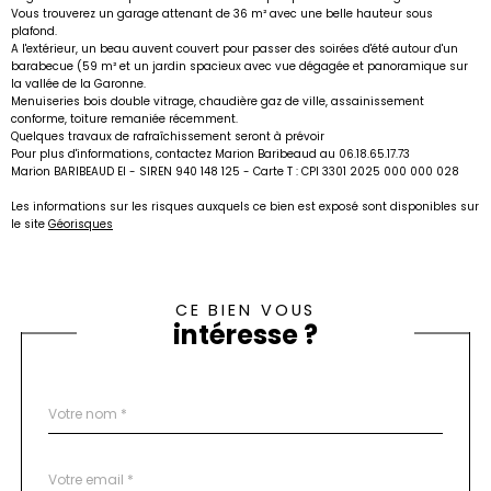
Vous trouverez un garage attenant de 36 m² avec une belle hauteur sous
plafond.
A l'extérieur, un beau auvent couvert pour passer des soirées d'été autour d'un
barabecue (59 m² et un jardin spacieux avec vue dégagée et panoramique sur
la vallée de la Garonne.
Menuiseries bois double vitrage, chaudière gaz de ville, assainissement
conforme, toiture remaniée récemment.
Quelques travaux de rafraîchissement seront à prévoir
Pour plus d'informations, contactez Marion Baribeaud au 06.18.65.17.73
Marion BARIBEAUD EI - SIREN 940 148 125 - Carte T : CPI 3301 2025 000 000 028
Les informations sur les risques auxquels ce bien est exposé sont disponibles sur
le site
Géorisques
CE BIEN VOUS
intéresse ?
Nom
Fieldset
*
par
défaut
email
*