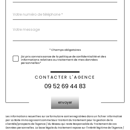
Téléphone
*
Message
Fieldset
*
par
défaut
Validation
* Champs obligatoires
j'ai pris connaissance de la politique de confidentialité et des
informations relatives au traitement de mes données
personnelles*
CONTACTER L'AGENCE
09 52 69 44 83
Validation
envoyer
Les informations recueillies sur ce formulaire sont enregistrées dans un fichier informatisé
par La Boite Immo agissant comme Sous-traitant du traitement pour la gestion de la
clientèle/prospects de l'Agence / du Réseau qui reste Responsable du Traitement de vos
Données personnelles. La base légale du traitement repose sur l'intérêt légitime de l'Agence /