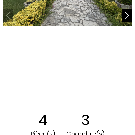
4
3
Pièce(s)
Chambre(s)