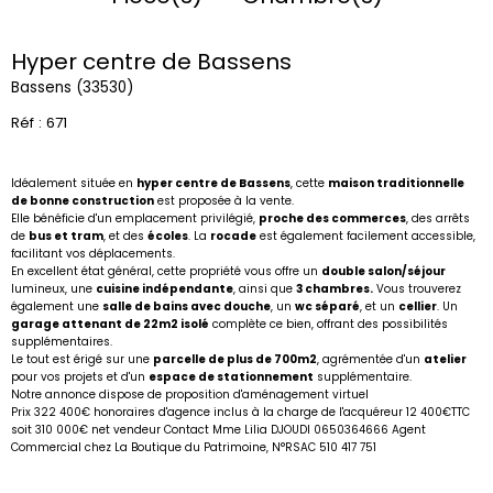
Hyper centre de Bassens
Bassens (33530)
Réf : 671
Idéalement située en
hyper centre de Bassens
, cette
maison traditionnelle
de bonne construction
est proposée à la vente.
Elle bénéficie d'un emplacement privilégié,
proche des commerces
, des arrêts
de
bus et tram
, et des
écoles
. La
rocade
est également facilement accessible,
facilitant vos déplacements.
En excellent état général, cette propriété vous offre un
double salon/séjour
lumineux, une
cuisine indépendante
, ainsi que
3 chambres.
Vous trouverez
également une
salle de bains avec douche
, un
wc séparé
, et un
cellier
. Un
garage attenant de 22m2 isolé
complète ce bien, offrant des possibilités
supplémentaires.
Le tout est érigé sur une
parcelle de plus de 700m2
, agrémentée d'un
atelier
pour vos projets et d'un
espace de stationnement
supplémentaire.
Notre annonce dispose de proposition d'aménagement virtuel
Prix 322 400€ honoraires d'agence inclus à la charge de l'acquéreur 12 400€TTC
soit 310 000€ net vendeur Contact Mme Lilia DJOUDI 0650364666 Agent
Commercial chez La Boutique du Patrimoine, N°RSAC 510 417 751