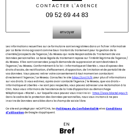
CONTACTER L'AGENCE
09 52 69 44 83
Validation
envoyer
Les informations recueillies sur ce formulaire sont enregistrées dans un fichier informatisé
par La Boite Immo agissant comme Sous-traitant du traitement pour la gestion de la
clientèle/prospects de l'Agence / du Réseau qui reste Responsable du Traitement de vos
Données personnelles. La base légale du traitement repose sur l'intérêt légitime de l'Agence /
du Réseau. Elles sont conservées jusqu'à demande de suppression et sont destinées à
l'Agence / au Réseau. Conformément à la loi « informatique et libertés », vous disposez des
droits d’accès, de rectification, d’effacement, d’opposition, de limitation et de portabilité de
vos données. Vous pouvez retirer votre consentement à tout moment en contactant
directement l’Agence / Le Réseau. Consultez le site
https://cnil.fr/fr
pour plus d’informations
sur vos droits. Si vous estimez, après avoir contacté l'Agence / le Réseau, que vos droits «
Informatique et Libertés » ne sont pas respectés, vous pouvez adresser une réclamation à la
CNIL. Nous vous informons de l’existence de la liste d'opposition au démarchage
téléphonique « Bloctel », sur laquelle vous pouvez vous inscrire ici :
https://www.bloctel.gouv.fr
.
Dans le cadre de la protection des Données personnelles, nous vous invitons à ne pas
inscrire de Données sensibles dans le champ de saisie libre.
Ce site est protégé par reCAPTCHA, les
Politiques de Confidentialité
et es
Conditions
d'utilisation
de Google s'appliquent.
EN
Bref