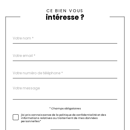
CE BIEN VOUS
intéresse ?
Nom
Fieldset
*
par
défaut
email
*
Téléphone
*
Message
Fieldset
*
par
défaut
Validation
* Champs obligatoires
j'ai pris connaissance de la politique de confidentialité et des
informations relatives au traitement de mes données
personnelles*