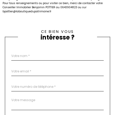
Pour tous renseignements ou pour visiter ce bien, merci de contacter votre
Conseiller Immobilier Benjamin POTTIER au 0643904823 ou sur
bpottier@laboutiquedupatrimoine.fr
CE BIEN VOUS
intéresse ?
Nom
Fieldset
*
par
défaut
email
*
Téléphone
*
Message
Fieldset
*
par
défaut