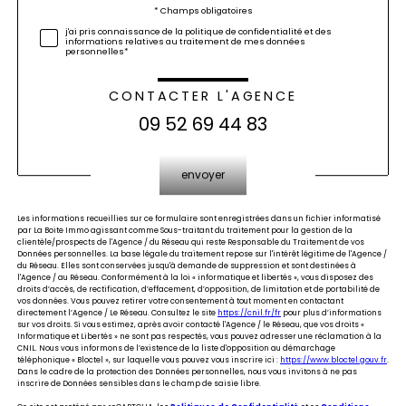
Validation
* Champs obligatoires
j'ai pris connaissance de la politique de confidentialité et des
informations relatives au traitement de mes données
personnelles*
CONTACTER L'AGENCE
09 52 69 44 83
Validation
envoyer
Les informations recueillies sur ce formulaire sont enregistrées dans un fichier informatisé
par La Boite Immo agissant comme Sous-traitant du traitement pour la gestion de la
clientèle/prospects de l'Agence / du Réseau qui reste Responsable du Traitement de vos
Données personnelles. La base légale du traitement repose sur l'intérêt légitime de l'Agence /
du Réseau. Elles sont conservées jusqu'à demande de suppression et sont destinées à
l'Agence / au Réseau. Conformément à la loi « informatique et libertés », vous disposez des
droits d’accès, de rectification, d’effacement, d’opposition, de limitation et de portabilité de
vos données. Vous pouvez retirer votre consentement à tout moment en contactant
directement l’Agence / Le Réseau. Consultez le site
https://cnil.fr/fr
pour plus d’informations
sur vos droits. Si vous estimez, après avoir contacté l'Agence / le Réseau, que vos droits «
Informatique et Libertés » ne sont pas respectés, vous pouvez adresser une réclamation à la
CNIL. Nous vous informons de l’existence de la liste d'opposition au démarchage
téléphonique « Bloctel », sur laquelle vous pouvez vous inscrire ici :
https://www.bloctel.gouv.fr
.
Dans le cadre de la protection des Données personnelles, nous vous invitons à ne pas
inscrire de Données sensibles dans le champ de saisie libre.