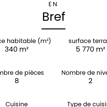
EN
Bref
ce habitable (m²)
surface terra
340 m²
5 770 m²
bre de pièces
Nombre de niv
8
2
Cuisine
Type de cuis