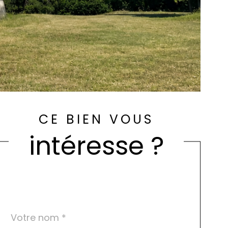
CE BIEN VOUS
intéresse ?
Nom
Fieldset
*
par