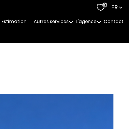
Langu
0
FR
Estimation
Autres services
L'agence
Contact
Accompagnement Personnalisé
Notre Equipe
Financement
Nos Valeurs
Ameublement de biens
Suivi Fiscal