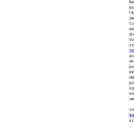
Re
ba
l'
de
Co
di
d’
Vo
co
htt
es
dr
po
in
dé
po
ca
in
de
Ce
Co
s'