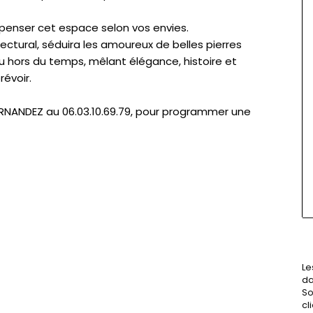
 repenser cet espace selon vos envies.
ctural, séduira les amoureux de belles pierres
eu hors du temps, mêlant élégance, histoire et
évoir.
ERNANDEZ au 06.03.10.69.79, pour programmer une
Le
da
So
cl