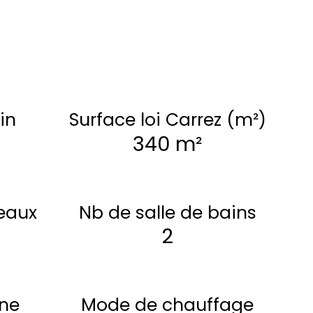
in
Surface loi Carrez (m²)
340 m²
eaux
Nb de salle de bains
2
ine
Mode de chauffage