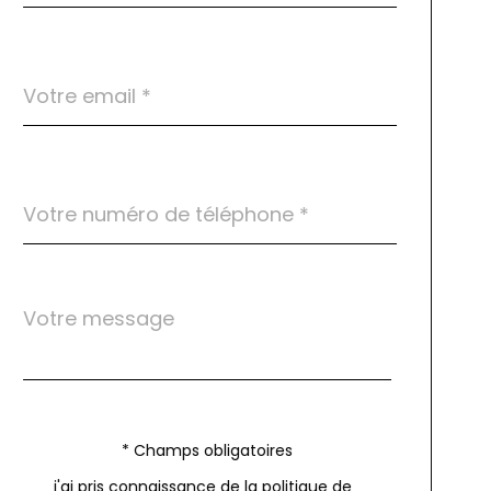
défaut
email
*
Téléphone
*
Message
Fieldset
*
par
défaut
Validation
* Champs obligatoires
j'ai pris connaissance de la politique de