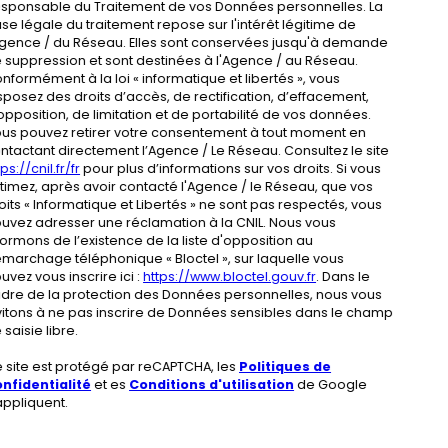
sponsable du Traitement de vos Données personnelles. La
se légale du traitement repose sur l'intérêt légitime de
Agence / du Réseau. Elles sont conservées jusqu'à demande
 suppression et sont destinées à l'Agence / au Réseau.
nformément à la loi « informatique et libertés », vous
sposez des droits d’accès, de rectification, d’effacement,
opposition, de limitation et de portabilité de vos données.
us pouvez retirer votre consentement à tout moment en
ntactant directement l’Agence / Le Réseau. Consultez le site
ps://cnil.fr/fr
pour plus d’informations sur vos droits. Si vous
timez, après avoir contacté l'Agence / le Réseau, que vos
oits « Informatique et Libertés » ne sont pas respectés, vous
uvez adresser une réclamation à la CNIL. Nous vous
formons de l’existence de la liste d'opposition au
marchage téléphonique « Bloctel », sur laquelle vous
uvez vous inscrire ici :
https://www.bloctel.gouv.fr
. Dans le
dre de la protection des Données personnelles, nous vous
vitons à ne pas inscrire de Données sensibles dans le champ
 saisie libre.
 site est protégé par reCAPTCHA, les
Politiques de
nfidentialité
et es
Conditions d'utilisation
de Google
appliquent.