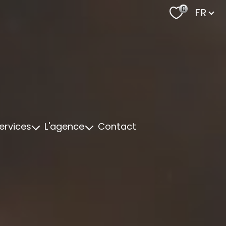
Langu
0
FR
ervices
L'agence
Contact
t Personnalisé
Notre Equipe
cement
Nos Valeurs
t de biens
Fiscal