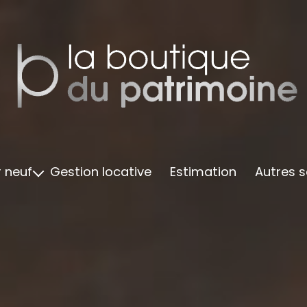
 neuf
Gestion locative
Estimation
Autres s
vré
Accompagnemen
é 2024
Finan
é 2025
Ameublemen
é 2026
Suivi 