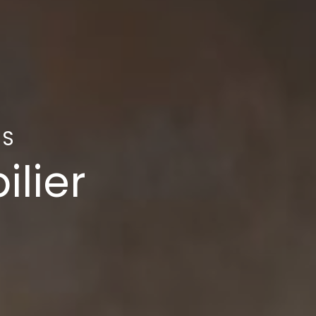
NS
ilier