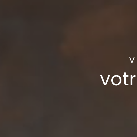
V
votr