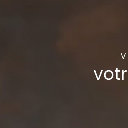
V
votr