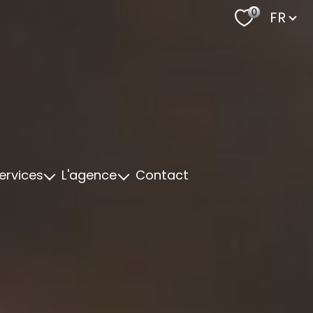
Langu
0
FR
ervices
L'agence
Contact
t Personnalisé
Notre Equipe
cement
Nos Valeurs
t de biens
Fiscal