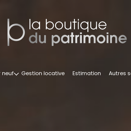
 neuf
Gestion locative
Estimation
Autres s
vré
Accompagnemen
é 2024
Finan
é 2025
Ameublemen
é 2026
Suivi 